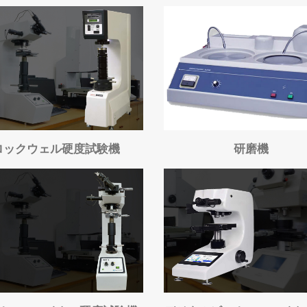
ドリルネジ込み試験機
2.5D金属分光分析機
ロックウェル硬度試験機
研磨機