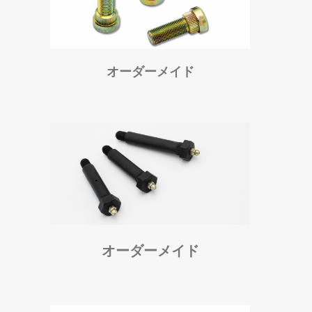
オーダーメイド
オーダーメイド