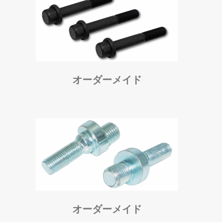
オーダーメイド
オーダーメイド