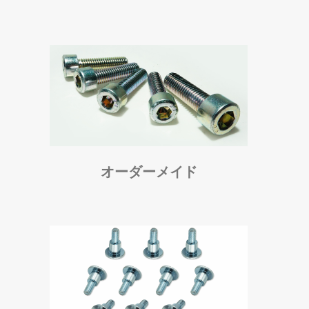
オーダーメイド