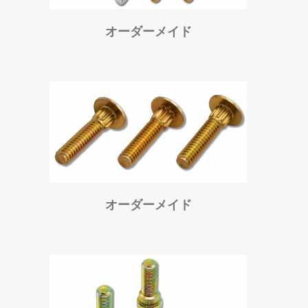
オーダーメイド
オーダーメイド