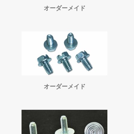
オーダーメイド
オーダーメイド