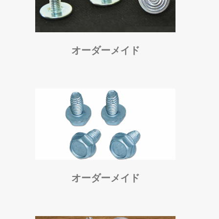
オーダーメイド
オーダーメイド