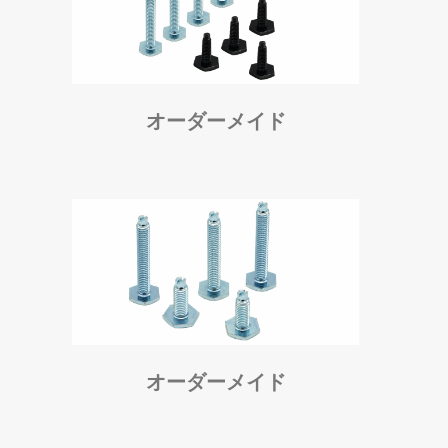
オーダーメイド
オーダーメイド