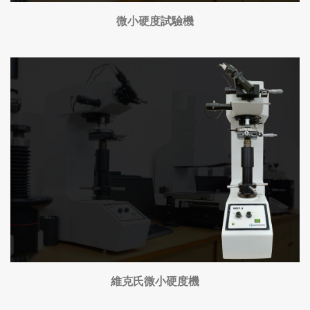
微小硬度試驗機
維克氏微小硬度機