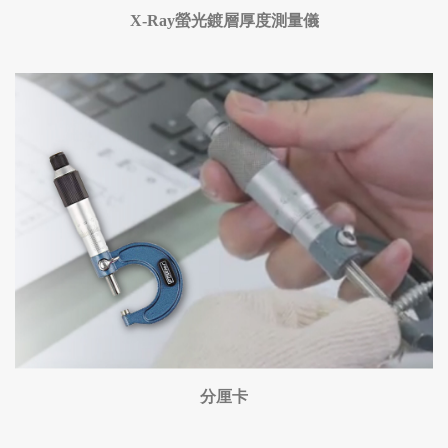
X-Ray螢光鍍層厚度測量儀
分厘卡