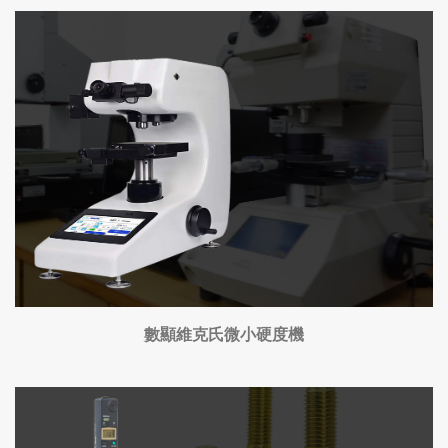
數顯維克氏微小硬度機