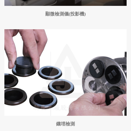
顯微檢測儀(投影機)
鑲埋檢測